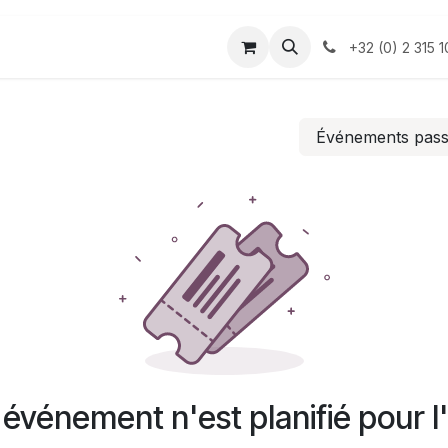
FS SUPPORT
CONTACTEZ-NOUS
Aide
B
+32 (0) 2 315 1
Événements pas
événement n'est planifié pour l'