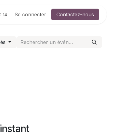
outique
Se connecter
Événements
Contactez-nous
0 14
sés
instant